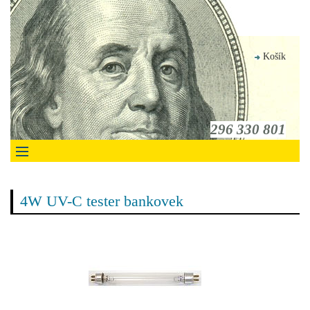
Košík
296 330 801
4W UV-C tester bankovek